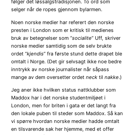
følger det løssalgstradisjonen. To ord som
selger når de ropes gjennom bylarmen.
Noen norske medier har referert den norske
presten i London som er kritisk til medienes
bruk av betegnelser som “
socialite
” Uff, skriver
norske medier samtidig som de selv brukte
ordet “
kjendis
” fra første stund dette drapet ble
omtalt i Norge. (Det gir selvsagt ikke noe bedre
inntrykk av norske journalister når såpass
mange av dem oversetter ordet
neck
til
nakke
.)
Jeg aner ikke hvilken status nattklubber som
Maddox har i det norske studentmiljøet i
London, men for briten i gata er det langt fra
den lokale puben til steder som Maddox. Så kan
vi spørre hvordan norske medier hadde omtalt
en tilsvarende sak her hjemme, med et offer