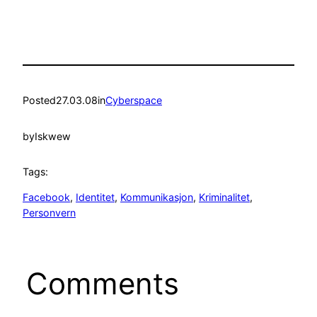
Posted
27.03.08
in
Cyberspace
by
Iskwew
Tags:
Facebook
, 
Identitet
, 
Kommunikasjon
, 
Kriminalitet
, 
Personvern
Comments