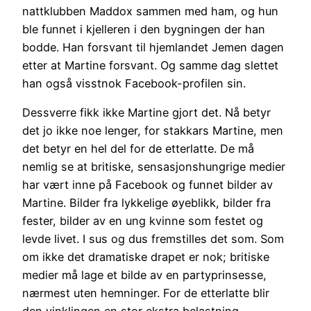
nattklubben Maddox sammen med ham, og hun
ble funnet i kjelleren i den bygningen der han
bodde. Han forsvant til hjemlandet Jemen dagen
etter at Martine forsvant. Og samme dag slettet
han også visstnok Facebook-profilen sin.
Dessverre fikk ikke Martine gjort det. Nå betyr
det jo ikke noe lenger, for stakkars Martine, men
det betyr en hel del for de etterlatte. De må
nemlig se at britiske, sensasjonshungrige medier
har vært inne på Facebook og funnet bilder av
Martine. Bilder fra lykkelige øyeblikk, bilder fra
fester, bilder av en ung kvinne som festet og
levde livet. I sus og dus fremstilles det som. Som
om ikke det dramatiske drapet er nok; britiske
medier må lage et bilde av en partyprinsesse,
nærmest uten hemninger. For de etterlatte blir
den vinklingen en stor ekstra belastning.