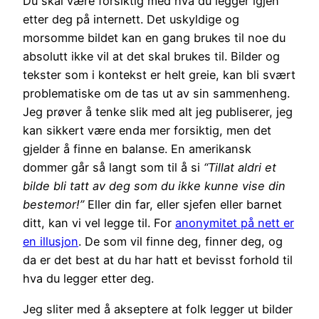
Du skal være forsiktig med hva du legger igjen
etter deg på internett. Det uskyldige og
morsomme bildet kan en gang brukes til noe du
absolutt ikke vil at det skal brukes til. Bilder og
tekster som i kontekst er helt greie, kan bli svært
problematiske om de tas ut av sin sammenheng.
Jeg prøver å tenke slik med alt jeg publiserer, jeg
kan sikkert være enda mer forsiktig, men det
gjelder å finne en balanse. En amerikansk
dommer går så langt som til å si
“Tillat aldri et
bilde bli tatt av deg som du ikke kunne vise din
bestemor!”
Eller din far, eller sjefen eller barnet
ditt, kan vi vel legge til. For
anonymitet på nett er
en illusjon
. De som vil finne deg, finner deg, og
da er det best at du har hatt et bevisst forhold til
hva du legger etter deg.
Jeg sliter med å akseptere at folk legger ut bilder