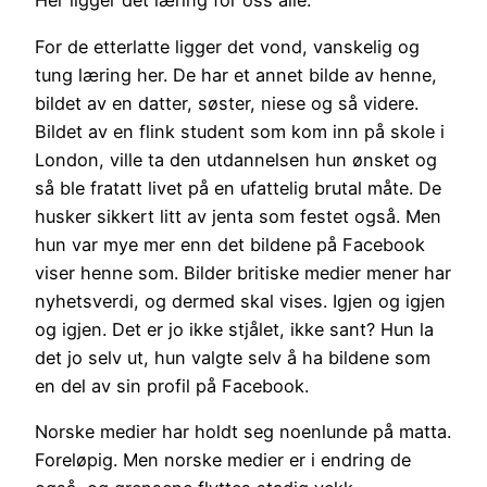
Her ligger det læring for oss alle.
For de etterlatte ligger det vond, vanskelig og
tung læring her. De har et annet bilde av henne,
bildet av en datter, søster, niese og så videre.
Bildet av en flink student som kom inn på skole i
London, ville ta den utdannelsen hun ønsket og
så ble fratatt livet på en ufattelig brutal måte. De
husker sikkert litt av jenta som festet også. Men
hun var mye mer enn det bildene på Facebook
viser henne som. Bilder britiske medier mener har
nyhetsverdi, og dermed skal vises. Igjen og igjen
og igjen. Det er jo ikke stjålet, ikke sant? Hun la
det jo selv ut, hun valgte selv å ha bildene som
en del av sin profil på Facebook.
Norske medier har holdt seg noenlunde på matta.
Foreløpig. Men norske medier er i endring de