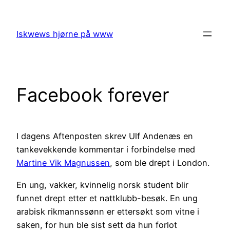
Skip
to
Iskwews hjørne på www
content
Facebook forever
I dagens Aftenposten skrev Ulf Andenæs en
tankevekkende kommentar i forbindelse med
Martine Vik Magnussen
, som ble drept i London.
En ung, vakker, kvinnelig norsk student blir
funnet drept etter et nattklubb-besøk. En ung
arabisk rikmannssønn er ettersøkt som vitne i
saken, for hun ble sist sett da hun forlot