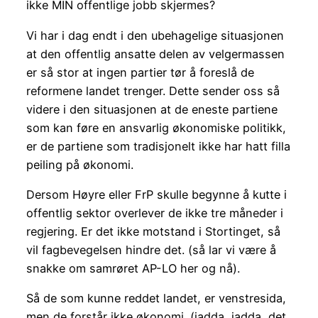
ikke MIN offentlige jobb skjermes?
Vi har i dag endt i den ubehagelige situasjonen
at den offentlig ansatte delen av velgermassen
er så stor at ingen partier tør å foreslå de
reformene landet trenger. Dette sender oss så
videre i den situasjonen at de eneste partiene
som kan føre en ansvarlig økonomiske politikk,
er de partiene som tradisjonelt ikke har hatt filla
peiling på økonomi.
Dersom Høyre eller FrP skulle begynne å kutte i
offentlig sektor overlever de ikke tre måneder i
regjering. Er det ikke motstand i Stortinget, så
vil fagbevegelsen hindre det. (så lar vi være å
snakke om samrøret AP-LO her og nå).
Så de som kunne reddet landet, er venstresida,
men de forstår ikke økonomi. (jadda, jadda, det