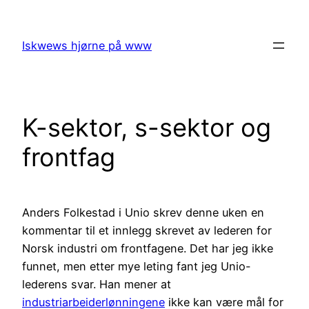
Skip
to
Iskwews hjørne på www
content
K-sektor, s-sektor og
frontfag
Anders Folkestad i Unio skrev denne uken en
kommentar til et innlegg skrevet av lederen for
Norsk industri om frontfagene. Det har jeg ikke
funnet, men etter mye leting fant jeg Unio-
lederens svar. Han mener at
industriarbeiderlønningene
ikke kan være mål for