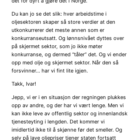
det for dyrt å gjøre det i Norge.
Du kan jo se det slik: hver arbeidstime i
oljesektoren skaper så store verdier at den
utkonkurrerer det meste annen som er
konkurranseutsatt. Og lønnsnivået dyttes over
på skjermet sektor, som jo ikke møter
konkurranse, og dermed “tåler” det. Og vi ender
opp med olje og skjermet sektor. Når den så
forsvinner… har vi fint lite igjen.
Takk, Ivar!
Jepp, vi er i en situasjon der regningen plukkes
opp av andre, og der har vi vært lenge. Men vi
kan ikke leve av offentlig sektor og innenlandsk
tjenesteyting i lengden. Det kommer vi
imidlertid ikke til å skjønne før det smeller. Og
selv på lave oljepriser tjener staten fortsatt