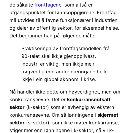
de såkalte
frontfagene
, som altså er
utgangspunktet for lønnsoppgjørene. Frontfag
må utvides til å favne funksjonærer i industrien
og deler av offentlig sektor, for eksempel helse.
Det begrunner han på følgende måte:
Praktiseringa av frontfagsmodellen frå
90-talet skal ikkje gjenopplivast.
Industri er viktig, men ikkje meir
høgverdig enn andre næringar – heller
ikkje i ein global økonomi i krise.
Nå handler ikke dette om høyverdighet, men om
konkurranseevne. Det er
konkurranseutsatt
sektor
(k-sektor) som er avhengig av ekstern
konkurranseevne. Om så lønningene i
skjermet
sektor
(s-sektor), som ikke møter konkurranse,
stiger mer enn lønningene i k-sektor, så vil k-