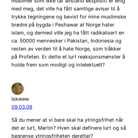
muslimer som ikke tar avstand eksplisitt er enig
med meg, det ville ha fått samtlige aviser til å
trykke tegningene og bevist for mine muslimske
brødre på bygda i Peshawar at Norge hater
islam, og dermed ville jeg ha fått radikalisert en
ca. 50000 mennesker i Pakistan, Indonesia og
resten av verden til å hate Norge, som tråkker
på Profeten. Er dette et lurt reaksjonsmønster å
holde frem som modigt og intelektuelt?
Iskwew
09.03.08
Så du mener at vi bare skal ha ytringsfrihet når
det er lurt, Martin? Hven skal definere lurt og så
begrense ytringsfriheten deretter?