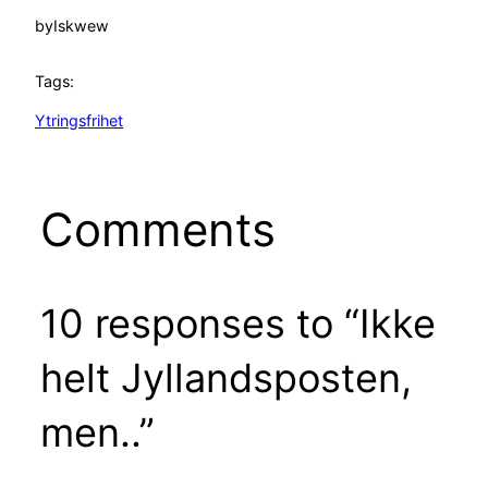
by
Iskwew
Tags:
Ytringsfrihet
Comments
10 responses to “Ikke
helt Jyllandsposten,
men..”