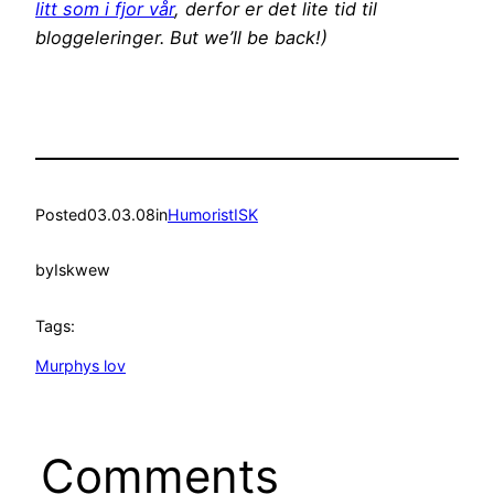
litt som i fjor vår
, derfor er det lite tid til
bloggeleringer. But we’ll be back!)
Posted
03.03.08
in
HumoristISK
by
Iskwew
Tags:
Murphys lov
Comments