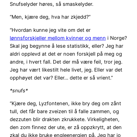
Snufselyder høres, så smaskelyder.
“Men, kjære deg, hva har zkjedd?”
“Hvordan kunne jeg vite om det er
lønnsforskjeller mellom kvinner og menn
i Norge?
Skal jeg begynne å lese statistikk, eller? Jeg har
aldri opplevd at det er noen forskjell på meg og
andre, i hvert fall. Det der må være feil, tror jeg.
Jeg har vært likestilt hele livet, jeg. Eller var det
opphøyet det var? Eller… dette er så vrient.”
*snufs*
“Kjære deg, Lyzfontenen, ikke bry deg om zånt
tull, det får bare zveizen til å falle zammen, og
dezzuten blir drakten zkrukkete. Virkeligheten,
den zom finnez der ute, er zå oppzkrytt, at den
zkal du ikke bruke engleenergien på. Jeg har jo