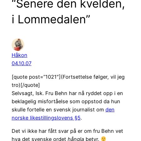
“Senere den kvelden,
i Lommedalen”
Håkon
04.10.07
[quote post=”1021″](Fortsettelse følger, vil jeg
tro)[/quote]
Selvsagt, Isk. Fru Behn har nå ryddet opp i en
beklagelig misfortåelse som oppstod da hun
skulle fortelle en svensk journalist om
den
norske likestillingslovens §5
.
Det vi ikke har fått svar på er om fru Behn vet
hva det svenske ordet
hångla
betyr.