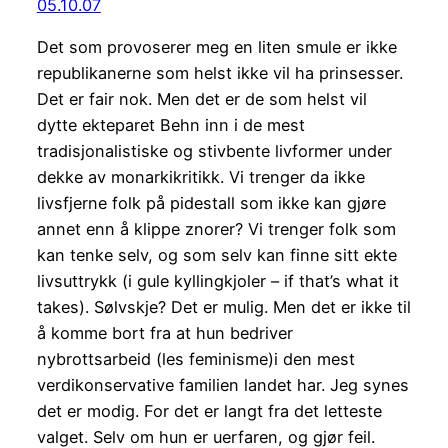
05.10.07
Det som provoserer meg en liten smule er ikke
republikanerne som helst ikke vil ha prinsesser.
Det er fair nok. Men det er de som helst vil
dytte ekteparet Behn inn i de mest
tradisjonalistiske og stivbente livformer under
dekke av monarkikritikk. Vi trenger da ikke
livsfjerne folk på pidestall som ikke kan gjøre
annet enn å klippe znorer? Vi trenger folk som
kan tenke selv, og som selv kan finne sitt ekte
livsuttrykk (i gule kyllingkjoler – if that’s what it
takes). Sølvskje? Det er mulig. Men det er ikke til
å komme bort fra at hun bedriver
nybrottsarbeid (les feminisme)i den mest
verdikonservative familien landet har. Jeg synes
det er modig. For det er langt fra det letteste
valget. Selv om hun er uerfaren, og gjør feil.