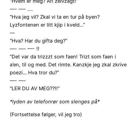
“Hvem er meg? Ari zelvzagt!”
—- —- ….
“Hva jeg vil? Zkal vi ta en tur på byen?
Lyzfontenen er litt kjip i kveld…”
—
“Hva? Har du gifta deg?”
—- —- —- !!
“Det var da trizzzt som faen! Trizt som faen i
a’en, til og med. Det rimte. Kanzkje jeg zkal zkrive
poezi… Hva tror du?”
—- —-
“LER DU AV MEG??!!”
*lyden av telefonrør som slenges på*
(Fortsettelse følger, vil jeg tro)