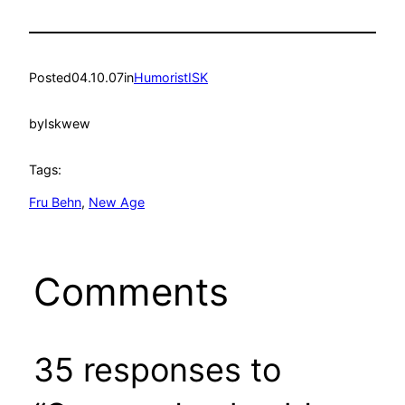
Posted
04.10.07
in
HumoristISK
by
Iskwew
Tags:
Fru Behn
, 
New Age
Comments
35 responses to