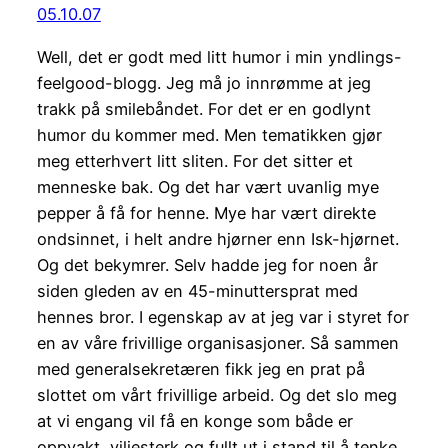
05.10.07
Well, det er godt med litt humor i min yndlings-
feelgood-blogg. Jeg må jo innrømme at jeg
trakk på smilebåndet. For det er en godlynt
humor du kommer med. Men tematikken gjør
meg etterhvert litt sliten. For det sitter et
menneske bak. Og det har vært uvanlig mye
pepper å få for henne. Mye har vært direkte
ondsinnet, i helt andre hjørner enn Isk-hjørnet.
Og det bekymrer. Selv hadde jeg for noen år
siden gleden av en 45-minuttersprat med
hennes bror. I egenskap av at jeg var i styret for
en av våre frivillige organisasjoner. Så sammen
med generalsekretæren fikk jeg en prat på
slottet om vårt frivillige arbeid. Og det slo meg
at vi engang vil få en konge som både er
oppvakt, viljesterk og fullt ut i stand til å tenke