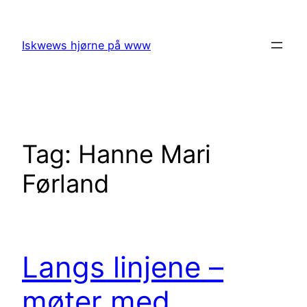
Skip
to
Iskwews hjørne på www
content
Tag:
Hanne Mari
Førland
Langs linjene –
møter med