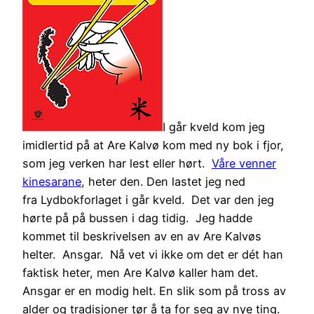
I går kveld kom jeg
imidlertid på at Are Kalvø kom med ny bok i fjor,
som jeg verken har lest eller hørt.
Våre venner
kinesarane
, heter den. Den lastet jeg ned
fra Lydbokforlaget i går kveld. Det var den jeg
hørte på på bussen i dag tidig. Jeg hadde
kommet til beskrivelsen av en av Are Kalvøs
helter. Ansgar. Nå vet vi ikke om det er dét han
faktisk heter, men Are Kalvø kaller ham det.
Ansgar er en modig helt. En slik som på tross av
alder og tradisjoner tør å ta for seg av nye ting.