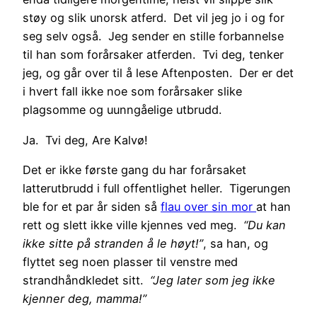
støy og slik unorsk atferd. Det vil jeg jo i og for
seg selv også. Jeg sender en stille forbannelse
til han som forårsaker atferden. Tvi deg, tenker
jeg, og går over til å lese Aftenposten. Der er det
i hvert fall ikke noe som forårsaker slike
plagsomme og uunngåelige utbrudd.
Ja. Tvi deg, Are Kalvø!
Det er ikke første gang du har forårsaket
latterutbrudd i full offentlighet heller. Tigerungen
ble for et par år siden så
flau over sin mor
at han
rett og slett ikke ville kjennes ved meg.
“Du kan
ikke sitte på stranden å le høyt!”
, sa han, og
flyttet seg noen plasser til venstre med
strandhåndkledet sitt.
“Jeg later som jeg ikke
kjenner deg, mamma!”