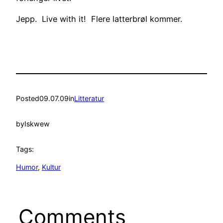
Jepp. Live with it! Flere latterbrøl kommer.
Posted
09.07.09
in
Litteratur
by
Iskwew
Tags:
Humor
, 
Kultur
Comments