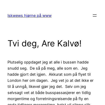
Skip
to
Iskwews hjørne på www
content
Tvi deg, Are Kalvø!
Plutselig oppdaget jeg at alle i bussen hadde
snudd seg. De så på meg, alle som en. Jeg
hadde gjort det igjen. Akkurat som på flyet til
London her om dagen. Jeg vet jo at det ikke er
til å unngå, likevel gjør jeg det. Selv om jeg
selvsagt vet at både busspassasjerer en tidlig
morgentime og forretningsreisende på fly en
enda tidligere morgentime, helst vil slippe slik