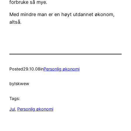
forbruke så mye.
Med mindre man er en høyt utdannet økonom,
altså.
Posted
29.10.08
in
Personlig økonomi
by
Iskwew
Tags:
Jul
, 
Personlig økonomi