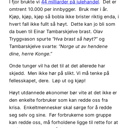
I fjor brukte vi
44 milliarder på julehandel
. Det er
omtrent 10.000 per innbygger. Bruk mer i år.
Kjøp, kjøp, kjøp så bobla ikke brister riktig enda, i
hvert fall ikke fullt så høyt. Dette kan jo bli som
da buen til Einar Tambarskjelve brast. Olav
Tryggvason spurte
“Hva brast så høyt?”
og
Tambarskjelve svarte:
“Norge ut av hendene
dine, herre Konge.
”
Onde tunger vil ha det til at det allerede har
skjedd. Men ikke hør på slikt. Vi må tenke på
fellesskapet, dere. Løp ut og kjøp!
Høyt utdannede økonomer bør vite at det ikke er
den enkelte forbruker som kan redde oss fra
krisa. Enkeltmennesker skal sørge for å redde
seg selv og sine. Før forbrukerne som gruppe
kan redde oss, må forholdene ligge til rette for at