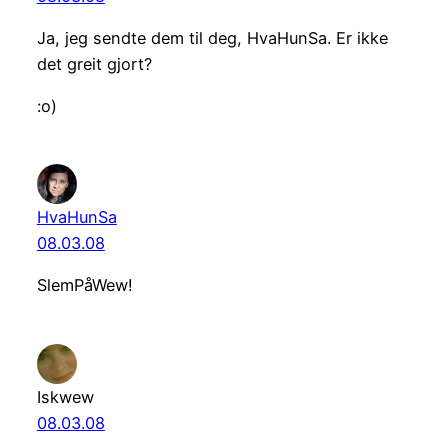
Ja, jeg sendte dem til deg, HvaHunSa. Er ikke
det greit gjort?
:o)
HvaHunSa
08.03.08
SlemPåWew!
Iskwew
08.03.08