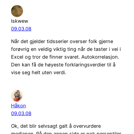
Iskwew
09.03.08
Når det gjelder tidsserier overser folk gjerne
forøvrig en veldig viktig ting når de taster i vei i
Excel og tror de finner svaret. Autokorrelasjon.
Den kan få de høyeste forklaringsverdier til å
vise seg helt uten verdi.
Håkon
09.03.08
Ok, det blir selvsagt galt å overvurdere
medianen. På den annen side er nok persentiler