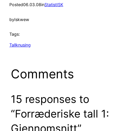
Posted
06.03.08
in
StatistISK
by
Iskwew
Tags:
Tallknusing
Comments
15 responses to
“Forræderiske tall 1:
Gjennomsnitt”