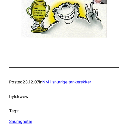
Posted
23.12.07
in
NM i snurrige tankerekker
by
Iskwew
Tags:
Snurrigheter