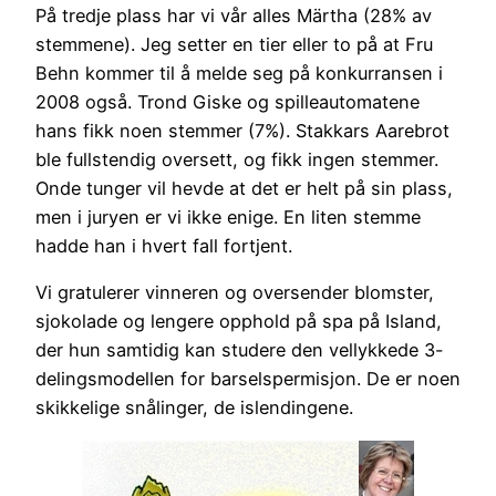
På tredje plass har vi vår alles Märtha (28% av
stemmene). Jeg setter en tier eller to på at Fru
Behn kommer til å melde seg på konkurransen i
2008 også. Trond Giske og spilleautomatene
hans fikk noen stemmer (7%). Stakkars Aarebrot
ble fullstendig oversett, og fikk ingen stemmer.
Onde tunger vil hevde at det er helt på sin plass,
men i juryen er vi ikke enige. En liten stemme
hadde han i hvert fall fortjent.
Vi gratulerer vinneren og oversender blomster,
sjokolade og lengere opphold på spa på Island,
der hun samtidig kan studere den vellykkede 3-
delingsmodellen for barselspermisjon. De er noen
skikkelige snålinger, de islendingene.