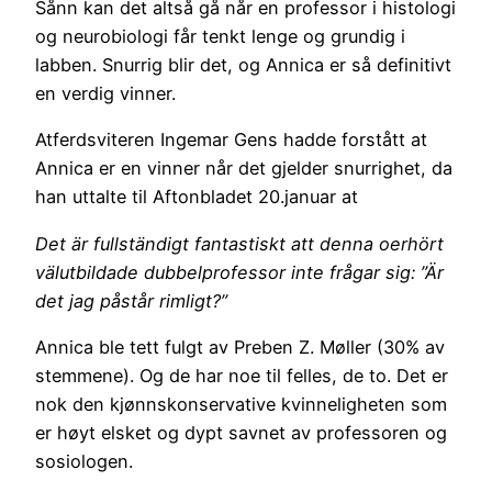
Sånn kan det altså gå når en professor i histologi
og neurobiologi får tenkt lenge og grundig i
labben. Snurrig blir det, og Annica er så definitivt
en verdig vinner.
Atferdsviteren Ingemar Gens hadde forstått at
Annica er en vinner når det gjelder snurrighet, da
han uttalte til Aftonbladet 20.januar at
Det är fullständigt fantastiskt att denna oerhört
välutbildade dubbelprofessor inte frågar sig: ”Är
det jag påstår rimligt?”
Annica ble tett fulgt av Preben Z. Møller (30% av
stemmene). Og de har noe til felles, de to. Det er
nok den kjønnskonservative kvinneligheten som
er høyt elsket og dypt savnet av professoren og
sosiologen.